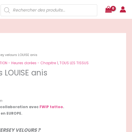
Recherche
de
produits
sey velours LOUISE anis
ON - Heures dorées - Chapitre 1
,
TOUS LES TISSUS
s LOUISE anis
cm
 collaboration avec
FWIP tattoo
.
en EUROPE.
 JERSEY VELOURS ?