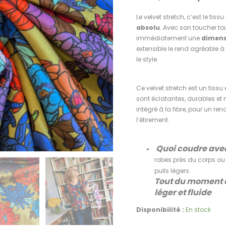
Le velvet stretch, c’est le tiss
absolu
. Avec son toucher tou
immédiatement une
dimens
extensible le rend agréable à
le style.
Ce velvet stretch est un tissu
sont éclatantes, durables et n
intégré à la fibre, pour un ren
l’étirement.
Quoi coudre ave
robes près du corps ou 
pulls légers.
Tout du moment q
léger et fluide
Disponibilité :
En stock