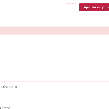
Ajouter au pan
s (1)
Q & R
polyester
147cm