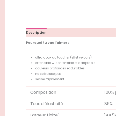
Description
Informations complémentaires
Avi
Pourquoi tu vas l’aimer :
ultra doux au toucher (effet velours)
extensible → confortable et adaptable
couleurs profondes et durables
ne se froisse pas
sèche rapidement
Composition
100% 
Taux d’élasticité
85%
Largeur (laize)
144/