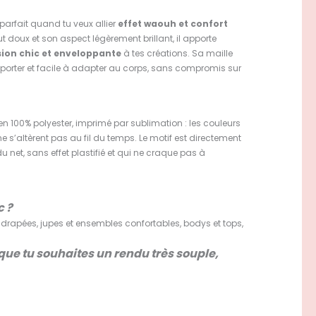
u parfait quand tu veux allier
effet waouh et confort
t doux et son aspect légèrement brillant, il apporte
ion chic et enveloppante
à tes créations. Sa maille
 porter et facile à adapter au corps, sans compromis sur
 en 100% polyester, imprimé par sublimation : les couleurs
e s’altèrent pas au fil du temps. Le motif est directement
du net, sans effet plastifié et qui ne craque pas à
c ?
drapées, jupes et ensembles confortables, bodys et tops,
ue tu souhaites un rendu très souple,