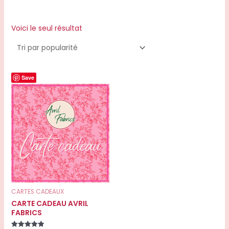
Voici le seul résultat
Plage
Save
de
prix :
20.00€
à
100.00€
CARTES CADEAUX
CARTE CADEAU AVRIL
FABRICS