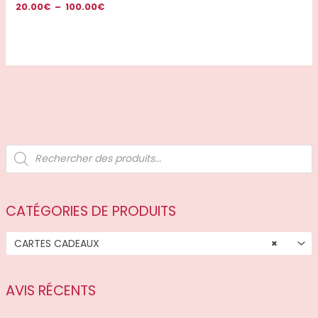
20.00
€
–
100.00
€
Note
5.00
sur 5
R
e
c
h
e
r
c
CATÉGORIES DE PRODUITS
h
e
d
CARTES CADEAUX
×
e
p
r
o
d
AVIS RÉCENTS
u
i
t