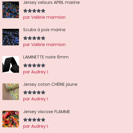
Jersey velours APRIL marine
s
par Valérie marmion
Note
5
sur
5
Scuba à pois marine
par Valérie marmion
Note
5
sur
5
LAMINETTE noire 6mm
par Audrey I.
Note
5
sur
5
Jersey coton CHÉRIE jaune
par Audrey I.
Note
5
sur
5
Jersey viscose FLAMME
par Audrey I.
Note
5
sur
5