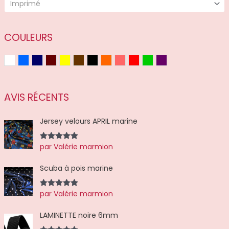
Imprimé
s
COULEURS
Blanc
Bleu
Bleu marine
Bordeaux
Jaune
Marron
Noir
Orange
Rose
Rouge
Vert
Violet
AVIS RÉCENTS
Jersey velours APRIL marine
par Valérie marmion
Note
5
sur
5
Scuba à pois marine
par Valérie marmion
Note
5
sur
5
LAMINETTE noire 6mm