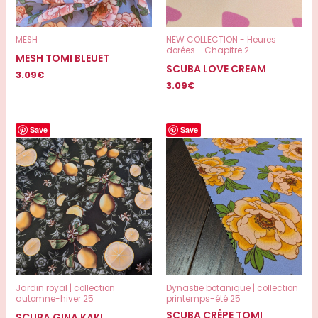
MESH
NEW COLLECTION - Heures
dorées - Chapitre 2
MESH TOMI BLEUET
SCUBA LOVE CREAM
3.09
€
3.09
€
Save
Save
Jardin royal | collection
Dynastie botanique | collection
automne-hiver 25
printemps-été 25
SCUBA CRÊPE TOMI
SCUBA GINA KAKI