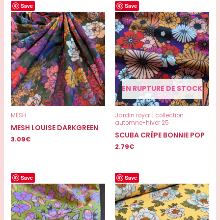
Save
Save
EN RUPTURE DE STOCK
MESH
Jardin royal | collection
automne-hiver 25
MESH LOUISE DARKGREEN
SCUBA CRÊPE BONNIE POP
3.09
€
2.79
€
Save
Save