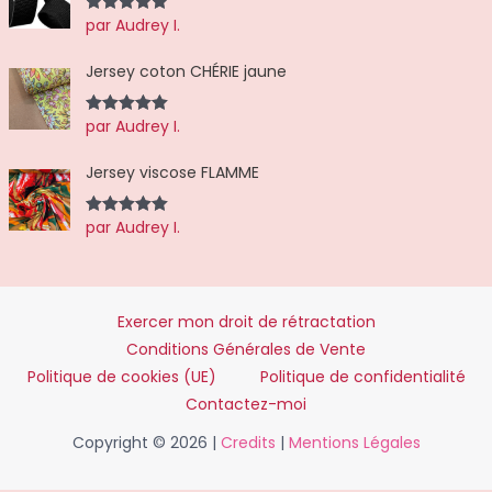
par Audrey I.
Note
5
sur
5
Jersey coton CHÉRIE jaune
par Audrey I.
Note
5
sur
5
Jersey viscose FLAMME
par Audrey I.
Note
5
sur
5
Exercer mon droit de rétractation
Conditions Générales de Vente
Politique de cookies (UE)
Politique de confidentialité
Contactez-moi
Copyright © 2026 |
Credits
|
Mentions Légales