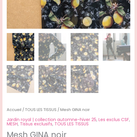
Accueil
/
TOUS LES TISSUS
/ Mesh GINA noir
Jardin royal | collection automne-hiver 25
,
Les exclus CSF
,
MESH
,
Tissus exclusifs
,
TOUS LES TISSUS
Mesh GINA noir