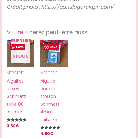
Crédit photo : https://camilagarciaph.com/
Vous aimerez peut-être aussi…
EN
RUPTURE
Save
Save
DE
STOCK
MERCERIE
MERCERIE
Aiguilles
Aiguille
jersey
double
Schmetz –
stretch
taille 80 –
Schmetz
lot de 5
4mm –
taille 75
3.50
€
Note
5.00
4.90
€
sur 5
Note
5.00