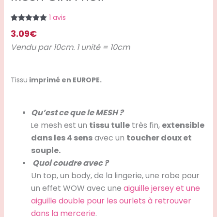
1
avis
Noté
1
5.00
3.09
€
sur 5
basé sur
Vendu par 10cm. 1 unité = 10cm
notation
client
Tissu
imprimé en EUROPE.
Qu’est ce que le MESH ?
e mesh est un
tissu tulle
très fin,
extensible
L
dans les 4 sens
avec un
toucher doux et
souple.
Quoi coudre avec ?
Un top, un body, de la lingerie, une robe pour
un effet WOW avec une
aiguille jersey et une
aiguille double pour les ourlets à retrouver
dans la mercerie
.