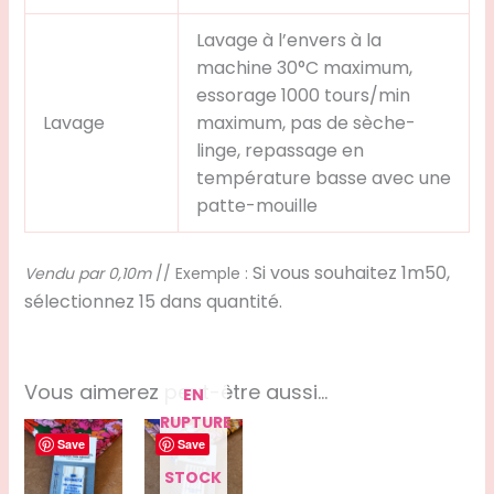
Lavage à l’envers à la
machine 30°C maximum,
essorage 1000 tours/min
Lavage
maximum, pas de sèche-
linge, repassage en
température basse avec une
patte-mouille
Si vous souhaitez 1m50,
Vendu par 0,10m
// Exemple :
sélectionnez 15 dans quantité.
Vous aimerez peut-être aussi…
EN
RUPTURE
Save
Save
DE
STOCK