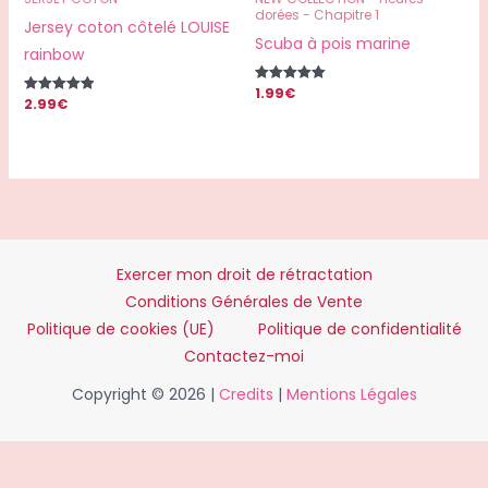
dorées - Chapitre 1
Jersey coton côtelé LOUISE
Scuba à pois marine
rainbow
1.99
€
Note
2.99
€
Note
5.00
5.00
sur 5
sur 5
Exercer mon droit de rétractation
Conditions Générales de Vente
Politique de cookies (UE)
Politique de confidentialité
Contactez-moi
Copyright © 2026 |
Credits
|
Mentions Légales