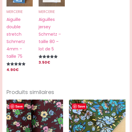
MERCERIE
MERCERIE
Aiguille
Aiguilles
double
jersey
stretch
Schmetz –
Schmetz
taille 80 –
4mm –
lot de 5
taille 75
3.50
€
Note
5.00
4.90
€
sur 5
Note
5.00
sur 5
Produits similaires
Save
Save