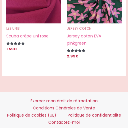
LES UNIS
JERSEY COTON
Scuba crêpe uni rose
Jersey coton EVA
pinkgreen
1.59
€
Note
5.00
2.99
€
sur 5
Note
5.00
sur 5
Exercer mon droit de rétractation
Conditions Générales de Vente
Politique de cookies (UE)
Politique de confidentialité
Contactez-moi