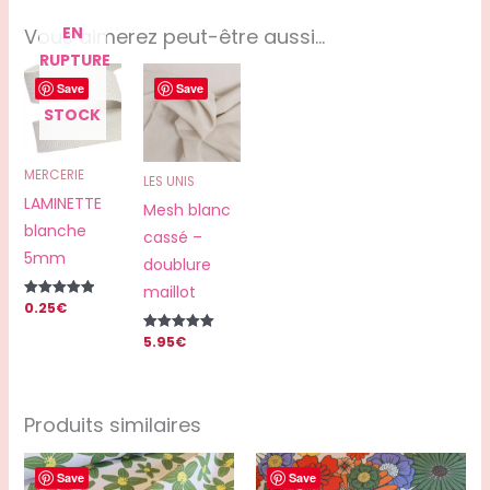
EN
Vous aimerez peut-être aussi…
RUPTURE
DE
Save
Save
STOCK
MERCERIE
LES UNIS
LAMINETTE
Mesh blanc
blanche
cassé –
5mm
doublure
maillot
0.25
€
Note
5.00
sur 5
5.95
€
Note
5.00
sur 5
Produits similaires
Save
Save