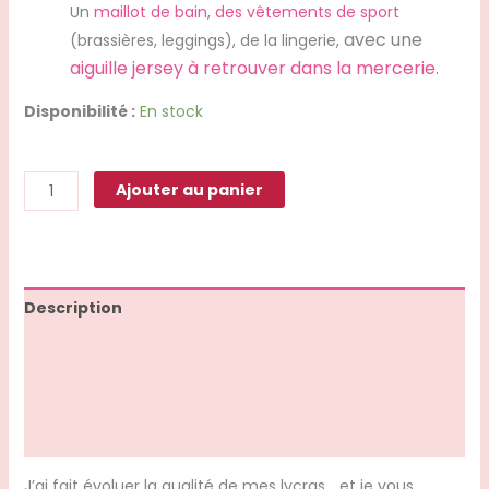
Un
maillot de bain
,
des vêtements de sport
avec une
(brassières, leggings), de la lingerie,
aiguille jersey à retrouver dans la mercerie
.
Disponibilité :
En stock
Ajouter au panier
Description
Informations complémentaires
Avis (0)
Q & R
J’ai fait évoluer la qualité de mes lycras… et je vous