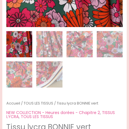
Accueil
/
TOUS LES TISSUS
/ Tissu lycra BONNIE vert
NEW COLLECTION - Heures dorées - Chapitre 2
,
TISSUS
LYCRA
,
TOUS LES TISSUS
Tissu lycra BONNIE vert