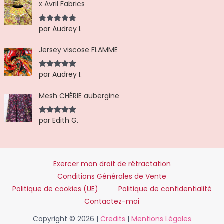
x Avril Fabrics
par Audrey I.
Note
5
sur
5
Jersey viscose FLAMME
par Audrey I.
Note
5
sur
5
Mesh CHÉRIE aubergine
par Edith G.
Note
5
sur
5
Exercer mon droit de rétractation
Conditions Générales de Vente
Politique de cookies (UE)
Politique de confidentialité
Contactez-moi
Copyright © 2026 |
Credits
|
Mentions Légales