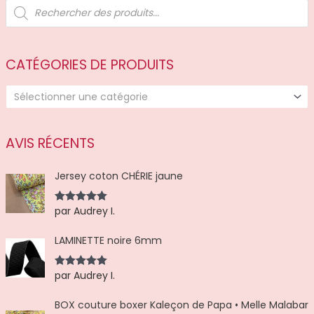
R
e
c
h
e
r
c
CATÉGORIES DE PRODUITS
h
e
d
Sélectionner une catégorie
e
p
r
o
d
AVIS RÉCENTS
u
i
t
Jersey coton CHÉRIE jaune
s
par Audrey I.
Note
5
sur
5
LAMINETTE noire 6mm
par Audrey I.
Note
5
sur
5
BOX couture boxer Kaleçon de Papa • Melle Malabar