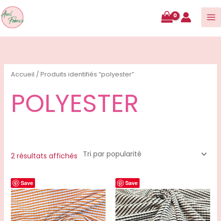
contenu
Trié
par
popularité
Accueil
/ Produits identifiés “polyester”
POLYESTER
2 résultats affichés
Save
Save