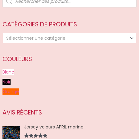
e
c
h
e
r
c
CATÉGORIES DE PRODUITS
h
e
d
Sélectionner une catégorie
e
p
r
o
d
COULEURS
u
i
t
Blanc
s
Noir
Orange
AVIS RÉCENTS
Jersey velours APRIL marine