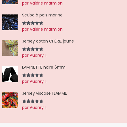
par Valérie marmion
Note
5
sur
5
Scuba à pois marine
par Valérie marmion
Note
5
sur
5
Jersey coton CHÉRIE jaune
par Audrey I.
Note
5
sur
5
LAMINETTE noire 6mm
par Audrey I.
Note
5
sur
5
Jersey viscose FLAMME
par Audrey I.
Note
5
sur
5