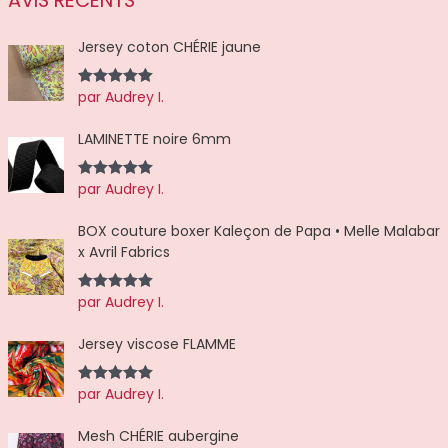
AVIS RÉCENTS
Jersey coton CHÉRIE jaune
par Audrey I.
Note
5
sur
5
LAMINETTE noire 6mm
par Audrey I.
Note
5
sur
5
BOX couture boxer Kaleçon de Papa • Melle Malabar
x Avril Fabrics
par Audrey I.
Note
5
sur
5
Jersey viscose FLAMME
par Audrey I.
Note
5
sur
5
Mesh CHÉRIE aubergine