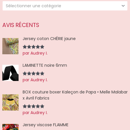
d
Sélectionner une catégorie
e
p
r
o
d
AVIS RÉCENTS
u
i
t
Jersey coton CHÉRIE jaune
s
par Audrey I.
Note
5
sur
5
LAMINETTE noire 6mm
par Audrey I.
Note
5
sur
5
BOX couture boxer Kaleçon de Papa • Melle Malabar
x Avril Fabrics
par Audrey I.
Note
5
sur
5
Jersey viscose FLAMME