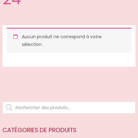
Aucun produit ne correspond à votre
sélection.
R
e
c
h
e
r
c
CATÉGORIES DE PRODUITS
h
e