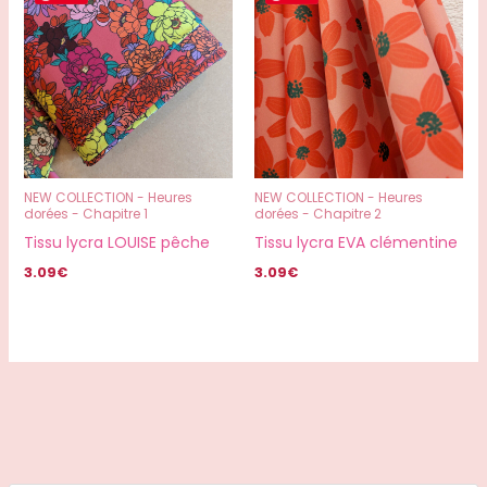
NEW COLLECTION - Heures
NEW COLLECTION - Heures
dorées - Chapitre 1
dorées - Chapitre 2
Tissu lycra LOUISE pêche
Tissu lycra EVA clémentine
3.09
€
3.09
€