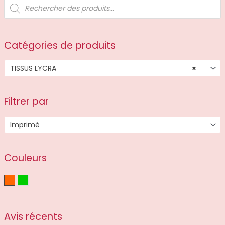
R
e
c
h
e
r
c
Catégories de produits
h
e
d
TISSUS LYCRA
×
e
p
r
o
d
Filtrer par
u
i
t
Imprimé
s
Couleurs
Orange
Vert
Avis récents