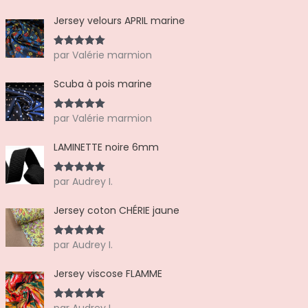
Jersey velours APRIL marine
par Valérie marmion
Note
5
sur
5
Scuba à pois marine
par Valérie marmion
Note
5
sur
5
LAMINETTE noire 6mm
par Audrey I.
Note
5
sur
5
Jersey coton CHÉRIE jaune
par Audrey I.
Note
5
sur
5
Jersey viscose FLAMME
par Audrey I.
Note
5
sur