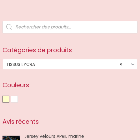
R
e
c
h
e
r
c
Catégories de produits
h
e
d
TISSUS LYCRA
×
e
p
r
o
d
Couleurs
u
i
t
Beige
Blanc
s
Avis récents
Jersey velours APRIL marine