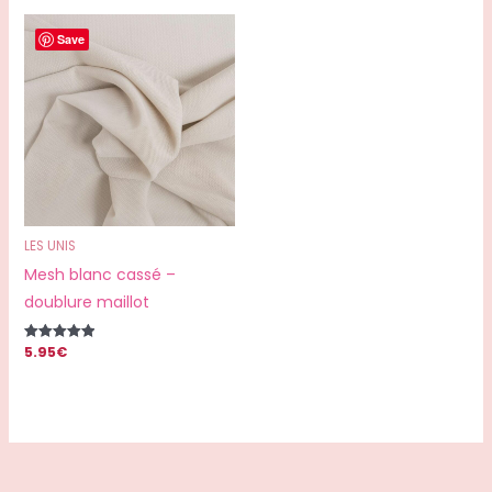
Save
LES UNIS
Mesh blanc cassé –
doublure maillot
5.95
€
Note
5.00
sur 5