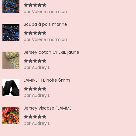
par Valérie marmion
Note
5
sur
5
Scuba à pois marine
par Valérie marmion
Note
5
sur
5
Jersey coton CHÉRIE jaune
par Audrey I.
Note
5
sur
5
LAMINETTE noire 6mm
par Audrey I.
Note
5
sur
5
Jersey viscose FLAMME
par Audrey I.
Note
5
sur
5