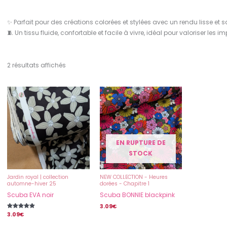
✨ Parfait pour des créations colorées et stylées avec un rendu lisse et s
🧵 Un tissu fluide, confortable et facile à vivre, idéal pour valoriser les i
2 résultats affichés
EN RUPTURE DE
STOCK
Jardin royal | collection
NEW COLLECTION - Heures
automne-hiver 25
dorées - Chapitre 1
Scuba EVA noir
Scuba BONNIE blackpink
3.09
€
Note
3.09
€
5.00
sur 5