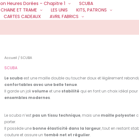
ion Heures Dorées – Chapitre 1
SCUBA
CHAINE ET TRAME
LES UNIS
KITS, PATRONS
CARTES CADEAUX
AVRIL FABRICS
Trié
par
popularité
Accueil
/ SCUBA
SCUBA
Le scuba
est une maille double au toucher doux et légèrement rebondi
confortables avec une belle tenue
.
Il garde un joli
volume
et une
stabilité
qui en font un choix idéal pour
ensembles modernes
.
Le scuba n’est
pas un tissu technique
, mais une
maille polyester
c
porter.
Il possède une
bonne élasticité dans la largeur
, tout en restant sta
couture et assure un
tombé net et régulier
.