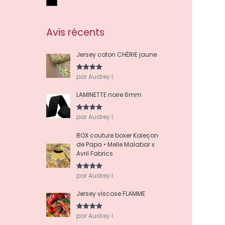
Noir
Avis récents
Jersey coton CHÉRIE jaune
par Audrey I.
Note
5
sur
5
LAMINETTE noire 6mm
par Audrey I.
Note
5
sur
5
BOX couture boxer Kaleçon
de Papa • Melle Malabar x
Avril Fabrics
par Audrey I.
Note
5
sur
5
Jersey viscose FLAMME
par Audrey I.
Note
5
sur
5