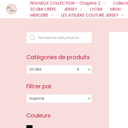
NOUVELLE COLLECTION – Chapitre 2
Collect
Aller
SCUBA CREPE
JERSEY
LYCRA
MESH
au
MERCERIE
LES ATELIERS COUTURE JERSEY
contenu
R
e
c
h
e
r
c
Catégories de produits
h
e
d
e
SCUBA
×
p
r
o
d
u
Filtrer par
i
t
s
Imprimé
Couleurs