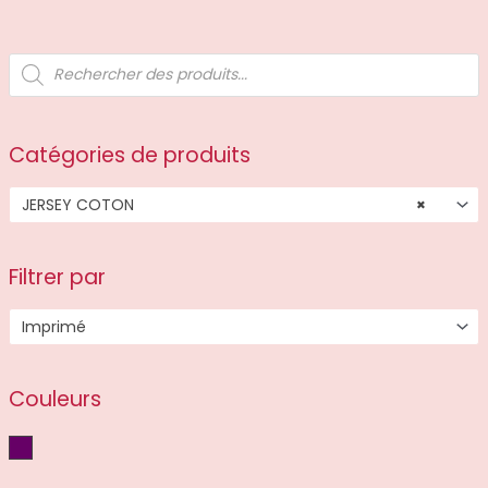
R
e
c
h
e
r
c
Catégories de produits
h
e
d
JERSEY COTON
×
e
p
r
o
d
Filtrer par
u
i
t
Imprimé
s
Couleurs
Violet