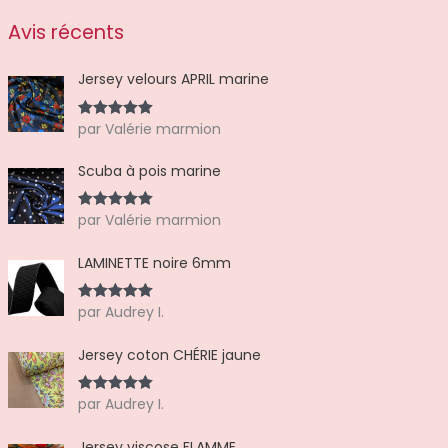
Avis récents
Jersey velours APRIL marine
par Valérie marmion
Note
5
sur
5
Scuba à pois marine
par Valérie marmion
Note
5
sur
5
LAMINETTE noire 6mm
par Audrey I.
Note
5
sur
5
Jersey coton CHÉRIE jaune
par Audrey I.
Note
5
sur
5
Jersey viscose FLAMME