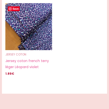
Save
JERSEY COTON
Jersey coton french terry
léger Léopard violet
1.89
€