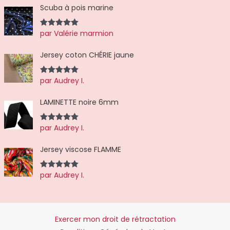
Scuba à pois marine
par Valérie marmion
Note
5
sur
5
Jersey coton CHÉRIE jaune
par Audrey I.
Note
5
sur
5
LAMINETTE noire 6mm
par Audrey I.
Note
5
sur
5
Jersey viscose FLAMME
par Audrey I.
Note
5
sur
5
Exercer mon droit de rétractation