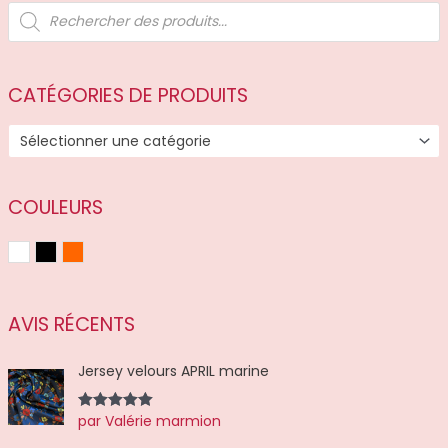
R
e
c
h
e
r
c
CATÉGORIES DE PRODUITS
h
e
d
Sélectionner une catégorie
e
p
r
o
d
COULEURS
u
i
t
Blanc
Noir
Orange
s
AVIS RÉCENTS
Jersey velours APRIL marine
par Valérie marmion
Note
5
sur
5