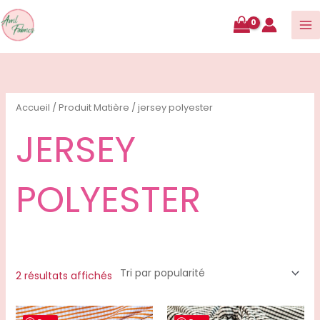
contenu
Trié
par
popularité
Accueil
/ Produit Matière / jersey polyester
JERSEY
POLYESTER
2 résultats affichés