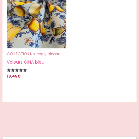
COLLECTION No jersey please
Velours GINA bleu
18.45
€
Note
5.00
sur 5
R