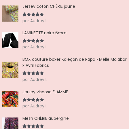
Jersey coton CHÉRIE jaune
par Audrey I.
Note
5
sur
5
LAMINETTE noire 6mm
par Audrey I.
Note
5
sur
5
BOX couture boxer Kaleçon de Papa • Melle Malabar
x Avril Fabrics
par Audrey I.
Note
5
sur
5
Jersey viscose FLAMME
par Audrey I.
Note
5
sur
5
Mesh CHÉRIE aubergine