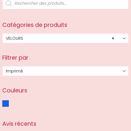
e
c
h
e
r
c
Catégories de produits
h
e
d
VELOURS
×
e
p
r
o
d
Filtrer par
u
i
t
Imprimé
s
Couleurs
Bleu
Avis récents