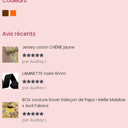
Couleurs
Marron
Orange
Avis récents
Jersey coton CHÉRIE jaune
par Audrey I.
Note
5
sur
5
LAMINETTE noire 6mm
par Audrey I.
Note
5
sur
5
BOX couture boxer Kaleçon de Papa • Melle Malabar
x Avril Fabrics
par Audrey I.
Note
5
sur
5