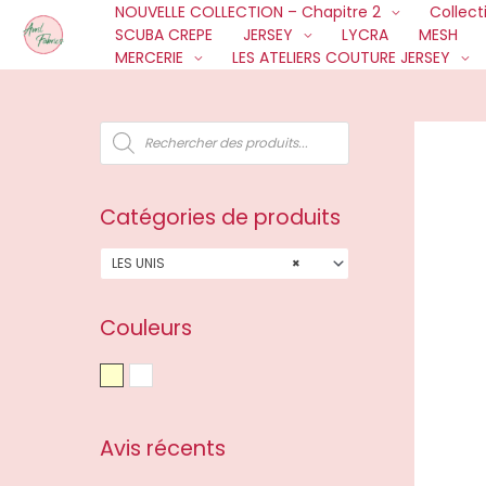
NOUVELLE COLLECTION – Chapitre 2
Collect
Aller
SCUBA CREPE
JERSEY
LYCRA
MESH
au
MERCERIE
LES ATELIERS COUTURE JERSEY
contenu
R
e
c
h
e
r
c
Catégories de produits
h
e
d
e
LES UNIS
×
p
r
o
d
u
Couleurs
i
t
s
Beige
Blanc
Avis récents