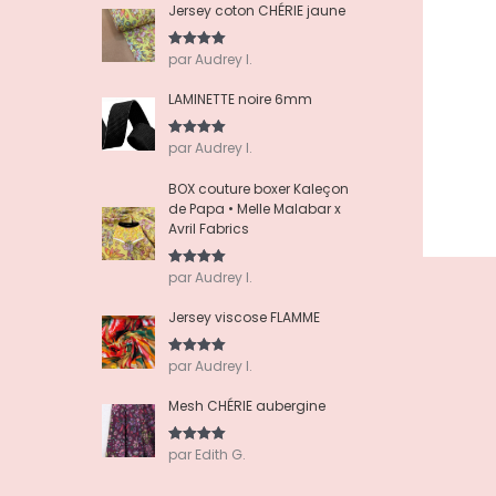
Jersey coton CHÉRIE jaune
par Audrey I.
Note
5
sur
5
LAMINETTE noire 6mm
par Audrey I.
Note
5
sur
5
BOX couture boxer Kaleçon
de Papa • Melle Malabar x
Avril Fabrics
par Audrey I.
Note
5
sur
5
Jersey viscose FLAMME
par Audrey I.
Note
5
sur
5
Mesh CHÉRIE aubergine
par Edith G.
Note
5
sur
5