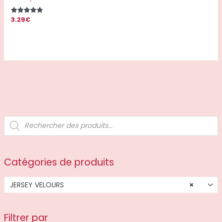
3.29
€
Note
5.00
sur 5
R
e
c
h
e
r
c
Catégories de produits
h
e
d
JERSEY VELOURS
×
e
p
r
o
d
Filtrer par