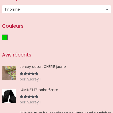
u
i
t
Imprimé
s
Couleurs
Vert
Avis récents
Jersey coton CHÉRIE jaune
par Audrey I.
Note
5
sur
5
LAMINETTE noire 6mm
par Audrey I.
Note
5
sur
5
BOX couture boxer Kaleçon de Papa • Melle Malabar