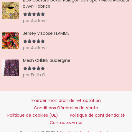
x Avril Fabrics
par Audrey I.
Note
5
sur
5
Jersey viscose FLAMME
par Audrey I.
Note
5
sur
5
Mesh CHÉRIE aubergine
par Edith G.
Note
5
sur
5
Exercer mon droit de rétractation
Conditions Générales de Vente
Politique de cookies (UE)
Politique de confidentialité
Contactez-moi